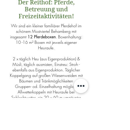
Der Reithof: Pferde,
Betreuung und
Freizeitaktivitäten!
Wir sind ein kleiner familiärer Pferdehof im
schönem Mostviertel Behamberg mit
insgesamt
12 Pferdeboxen
. Boxenhaltung:
10 -16 m² Boxen mit jeweils eigener
Heuraufe.
2 x täglich Heu (aus Eigenproduktion) &
Müsli, täglich ausmisten, Einstreu: Stroh -
ebenfalls aus Eigenproduktion. Täglicher
Koppelgang auf großen Wiesenweiden mit
Bäumen und Tränkmöglichkeiten
Gruppen- od. Einzelhaltung möglich,
Allwetterkoppeln mit Heuraufe bei
Schlechtwetter, ein 20 x 60 m umzäunter
Reitplatz mit Flutlichtanlage, Putz- &
Waschplatz mit Warmwasser, Sattelkammer
mit eigenem Schrank, WC & Dusche,
Ausreitmöglichkeiten sind vorhanden.