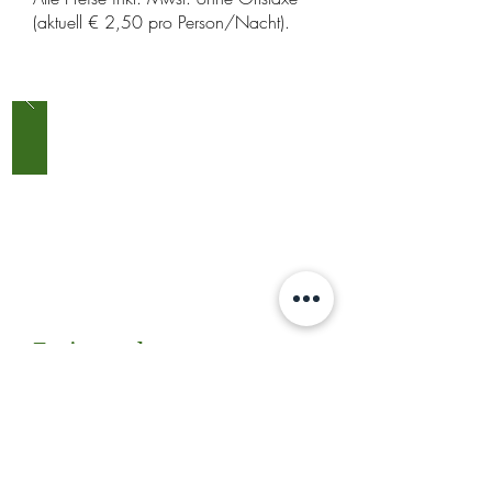
(aktuell € 2,50 pro Person/Nacht).
Ferienwohnung
Unsere großzügigen Ferienwohnungen
eignen sich für bis zu 5 Personen.
WC, Bad, WLAN, TV
Ausstattung
: